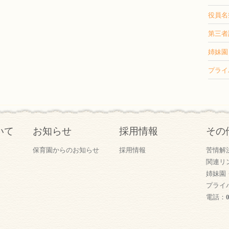
役員名
第三者
姉妹園
プライ
いて
お知らせ
採用情報
その
保育園からのお知らせ
採用情報
苦情解
関連リ
姉妹園
プライ
電話：