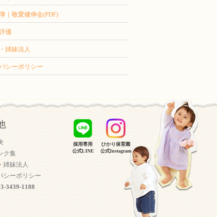
簿｜敬愛健伸会(PDF)
評価
・姉妹法人
バシーポリシー
他
決
採用専用
ひかり保育園
公式LINE
公式Instagram
ンク集
・姉妹法人
バシーポリシー
03-3439-1188