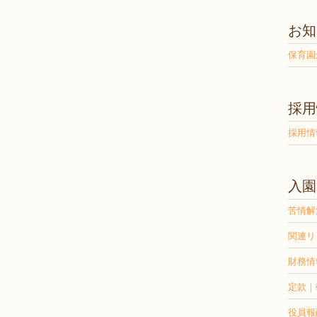
お知
保育園
採用
採用情
入園
苦情解
関連リ
財務情
定款｜
役員報