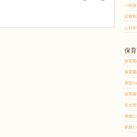
一時保
定期利
ふれあ
保育
保育園
保育園
保育の
保育園
安全管
保健と
家庭と